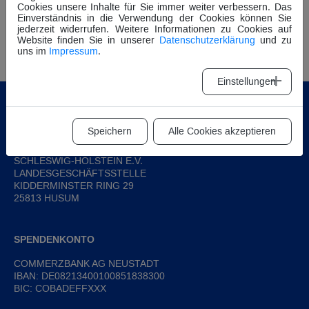
Cookies unsere Inhalte für Sie immer weiter verbessern. Das
Neuigkeiten
Neuigkeiten
Einverständnis in die Verwendung der Cookies können Sie
Nachruf auf Kurt
Nachruf auf Horst
jederzeit widerrufen. Weitere Informationen zu Cookies auf
Website finden Sie in unserer
Datenschutzerklärung
und zu
Friedrichsen
Szczurek
uns im
Impressum
.
Einstellungen
KONTAKT
Speichern
Alle Cookies akzeptieren
THW-LANDESVEREINIGUNG
SCHLESWIG-HOLSTEIN E.V.
LANDESGESCHÄFTSSTELLE
KIDDERMINSTER RING 29
25813 HUSUM
SPENDENKONTO
COMMERZBANK AG NEUSTADT
IBAN: DE08213400100851838300
BIC: COBADEFFXXX